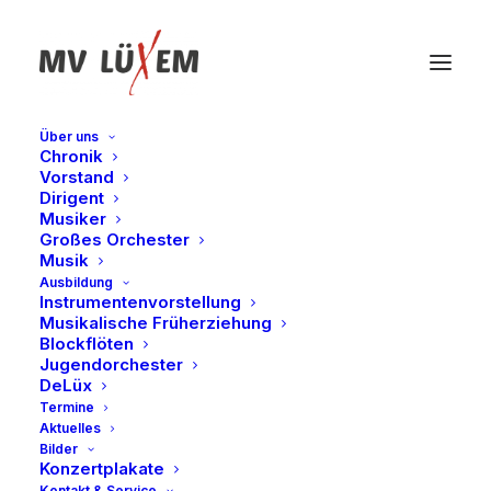
Über uns
Chronik
Vorstand
Dirigent
Musiker
Großes Orchester
Musik
Ausbildung
Aktionen
Instrumentenvorstellung
Musikalische Früherziehung
Blockflöten
Jugendorchester
DeLüx
Termine
Aktuelles
Bilder
Konzertplakate
Kontakt & Service