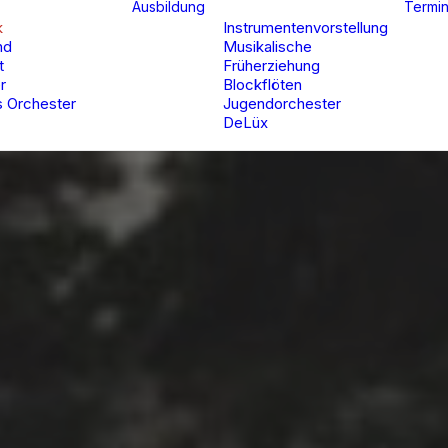
Ausbildung
Termi
k
Instrumentenvorstellung
nd
Musikalische
t
Früherziehung
r
Blockflöten
 Orchester
Jugendorchester
DeLüx