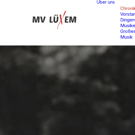
Über uns
Chroni
Vorsta
Dirigen
Musike
Großes
Musik