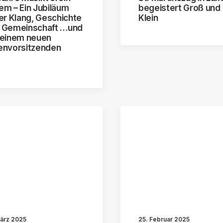
em – Ein Jubiläum
begeistert Groß und
ler Klang, Geschichte
Klein
 Gemeinschaft …und
 einem neuen
envorsitzenden
März 2025
25. Februar 2025