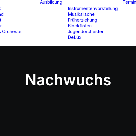
Ausbildung
Termi
k
Instrumentenvorstellung
nd
Musikalische
t
Früherziehung
r
Blockflöten
 Orchester
Jugendorchester
DeLüx
Nachwuchs