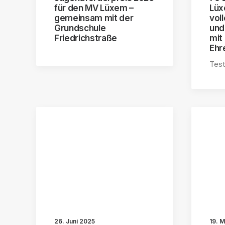
für den MV Lüxem –
Lüx
gemeinsam mit der
vol
Grundschule
und
Friedrichstraße
mit
Ehr
Test
26. Juni 2025
19. 