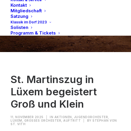
Kontakt
Mitgliedschaft
Satzung
Klassik im Dorf 2023
Solisten
Programm & Tickets
St. Martinszug in
Lüxem begeistert
Groß und Klein
11. NOVEMBER 2025
|
IN
AKTIONEN
,
JUGENDORCHESTER
,
LÜXEM
,
GROSSES ORCHESTER
,
AUFTRITT
|
BY
STEPHAN VON
ST. VITH