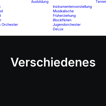
Ausbildung
Termi
k
Instrumentenvorstellung
nd
Musikalische
t
Früherziehung
r
Blockflöten
 Orchester
Jugendorchester
DeLüx
Verschiedenes