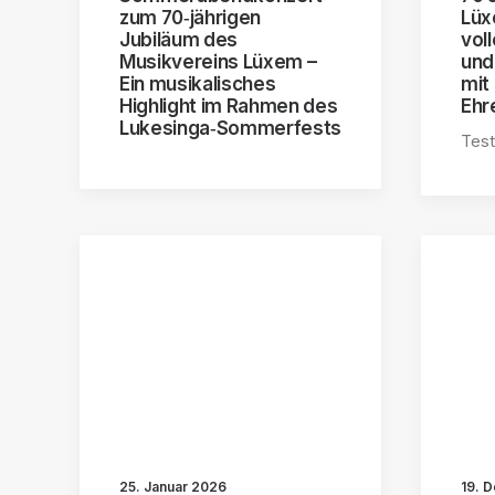
zum 70‑jährigen
Lüx
Jubiläum des
vol
Musikvereins Lüxem –
und
Ein musikalisches
mit
Highlight im Rahmen des
Ehr
Lukesinga‑Sommerfests
Test
25. Januar 2026
19. 