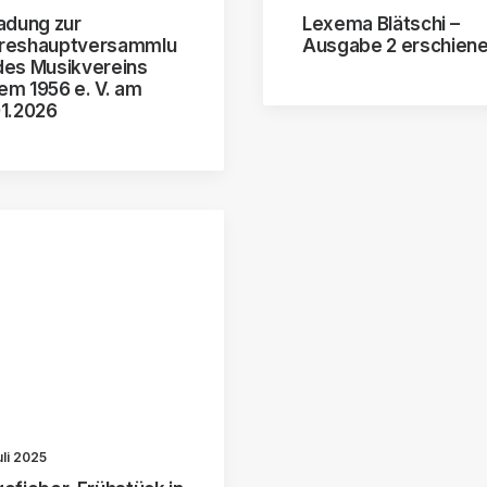
ladung zur
Lexema Blätschi –
reshauptversammlu
Ausgabe 2 erschien
des Musikvereins
em 1956 e. V. am
01.2026
uli 2025